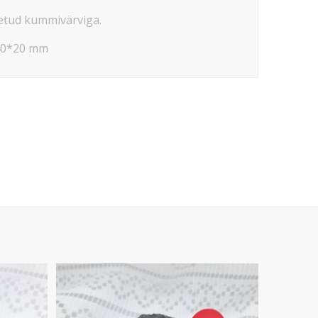
etud kummivärviga.
40*20 mm