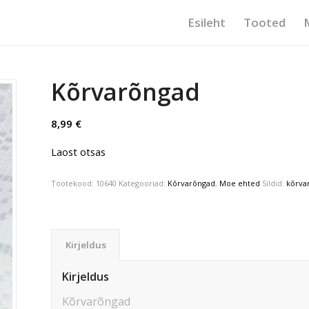
Esileht
Tooted
Kõrvarõngad
8,99
€
Laost otsas
Tootekood:
10640
Kategooriad:
Kõrvarõngad
,
Moe ehted
Sildid:
kõrva
Kirjeldus
Kirjeldus
Kõrvarõngad