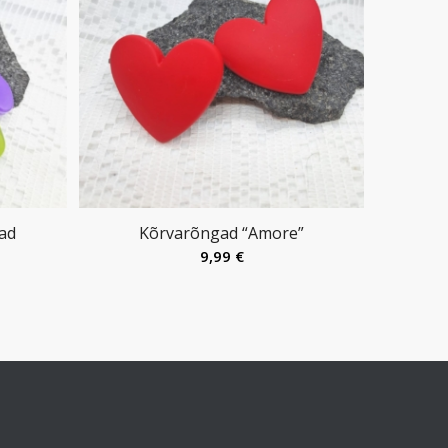
ad
Kõrvarõngad “Amore”
9,99
€