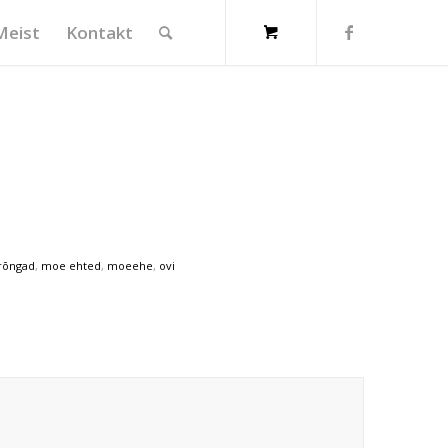
Meist
Kontakt
rõngad
,
moe ehted
,
moeehe
,
ovi