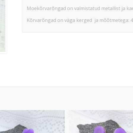
Moekõrvarõngad on valmistatud metallist ja ka
Kõrvarõngad on väga kerged ja mõõtmetega: 