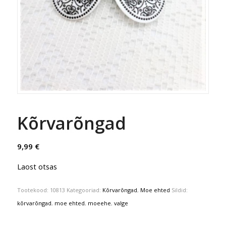
Kõrvarõngad
9,99
€
Laost otsas
Tootekood:
10813
Kategooriad:
Kõrvarõngad
,
Moe ehted
Sildid:
kõrvarõngad
,
moe ehted
,
moeehe
,
valge