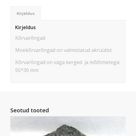
Kirjeldus
Kirjeldus
Kõrvarõngad
Moekõrvarõngad on valmistatud akrüülist.
Kõrvarõngad on väga kerged ja mõõtmetega:
55*30 mm
Seotud tooted