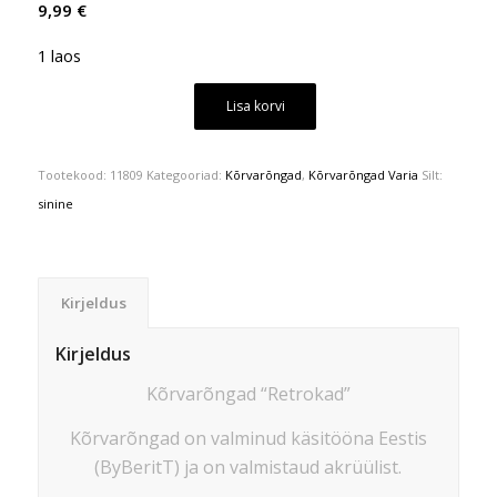
9,99
€
1 laos
Lisa korvi
Tootekood:
11809
Kategooriad:
Kõrvarõngad
,
Kõrvarõngad Varia
Silt:
sinine
Kirjeldus
Kirjeldus
Kõrvarõngad “Retrokad”
Kõrvarõngad on valminud käsitööna Eestis
(ByBeritT) ja on valmistaud akrüülist.