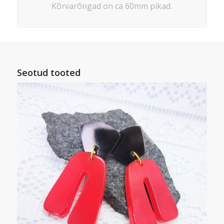
Kõrvarõngad on ca 60mm pikad.
Seotud tooted