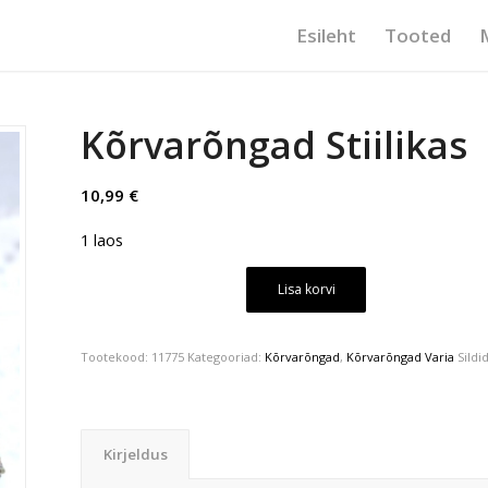
Esileht
Tooted
Kõrvarõngad Stiilikas
10,99
€
1 laos
Lisa korvi
Tootekood:
11775
Kategooriad:
Kõrvarõngad
,
Kõrvarõngad Varia
Sildi
Kirjeldus