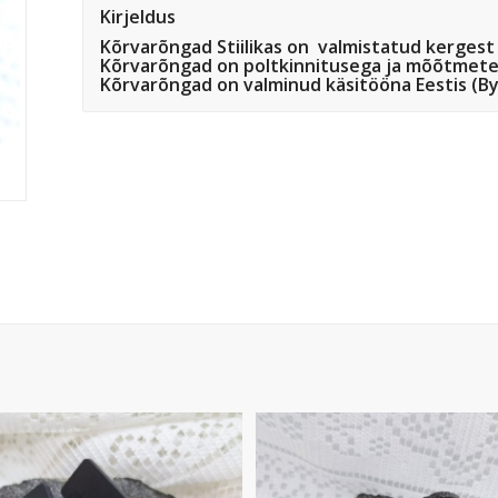
Kirjeldus
Kõrvarõngad Stiilikas on valmistatud kergest 
Kõrvarõngad on poltkinnitusega ja mõõtmet
Kõrvarõngad on valminud käsitööna Eestis (By