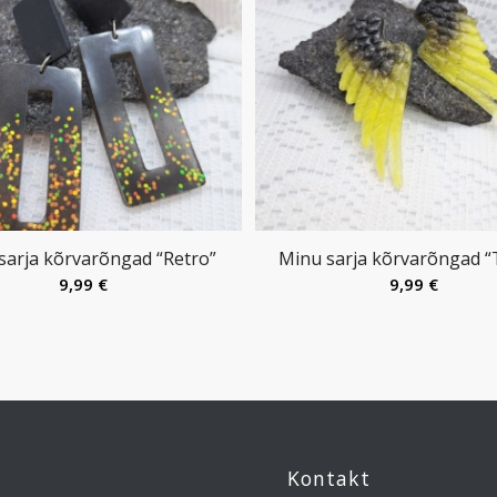
sarja kõrvarõngad “Retro”
Minu sarja kõrvarõngad “T
9,99
€
9,99
€
Kontakt