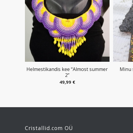
Helmestikandis kee “Almost summer
Minu 
2”
49,99
€
Cristallid.com OÜ