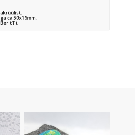
akrüülist.
ega ca 50x16mm.
BeritT).