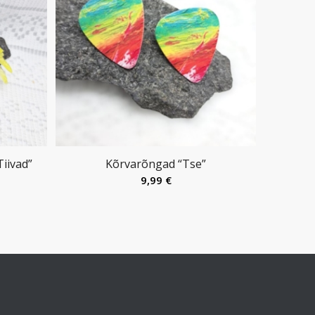
iivad”
Kõrvarõngad “Tse”
9,99
€