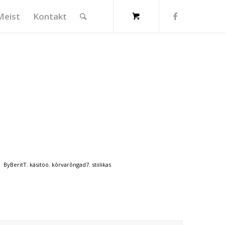
Meist
Kontakt
d:
ByBeritT
,
käsitöö
,
kõrvarõngad7
,
stiilikas