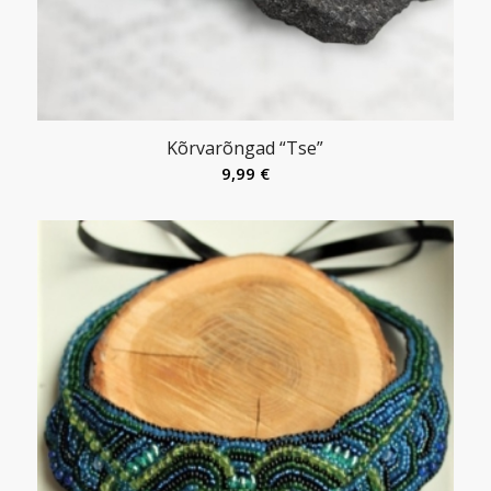
Kõrvarõngad “Tse”
9,99
€