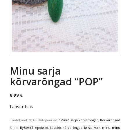
Minu sarja
kõrvarõngad “POP”
8,99
€
Laost otsas
Tootekood:
10329
Kategooriad:
"Minu" sarja kõrvarõngad
,
Kõrvarõngad
Sildid:
ByBeritT
,
epoksiid
,
käsitöö
,
kõrvarõngad
,
kristallvaik
,
minu
,
minu