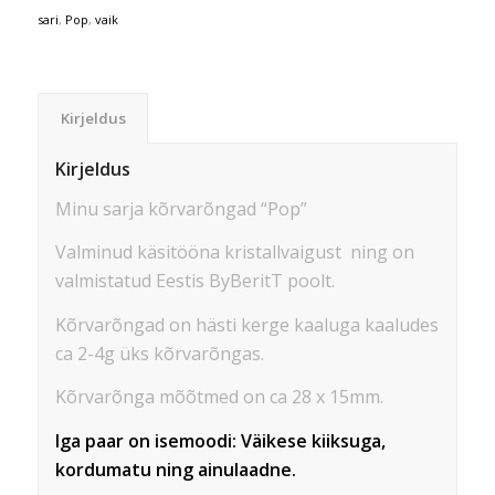
sari
,
Pop
,
vaik
Kirjeldus
Kirjeldus
Minu sarja kõrvarõngad “Pop”
Valminud käsitööna kristallvaigust ning on
valmistatud Eestis ByBeritT poolt.
Kõrvarõngad on hästi kerge kaaluga kaaludes
ca 2-4g üks kõrvarõngas.
Kõrvarõnga mõõtmed on ca 28 x 15mm.
Iga paar on isemoodi: Väikese kiiksuga,
kordumatu ning ainulaadne.