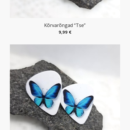
Kõrvarõngad “Tse”
9,99
€