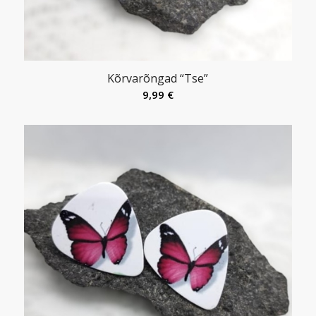
Kõrvarõngad “Tse”
9,99
€