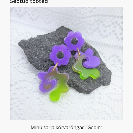
Seotud tooted
Minu sarja kõrvarõngad “Geom”