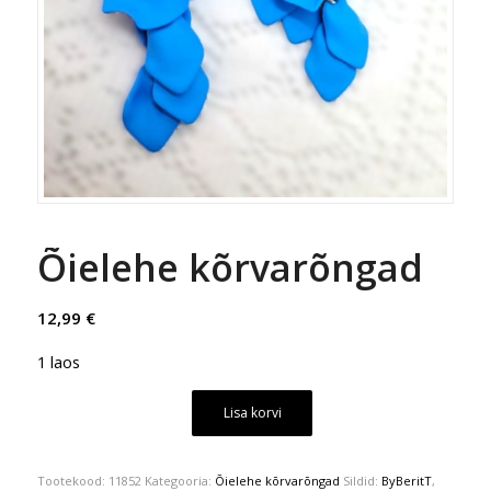
Õielehe kõrvarõngad
12,99
€
1 laos
Lisa korvi
Tootekood:
11852
Kategooria:
Õielehe kõrvarõngad
Sildid:
ByBeritT
,