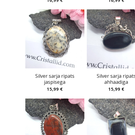
16,99
€
16,99
€
Silver sarja ripats
Silver sarja ripat
jaspisega
ahhaadiga
15,99
€
15,99
€