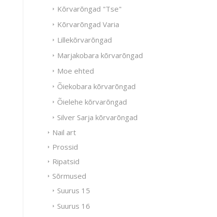
Kõrvarõngad "Tse"
Kõrvarõngad Varia
Lillekõrvarõngad
Marjakobara kõrvarõngad
Moe ehted
Õiekobara kõrvarõngad
Õielehe kõrvarõngad
Silver Sarja kõrvarõngad
Nail art
Prossid
Ripatsid
Sõrmused
Suurus 15
Suurus 16