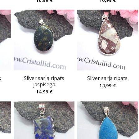
16,99
€
16,99
€
s
Silver sarja ripats
Silver sarja ripats
jaspisega
14,99
€
14,99
€