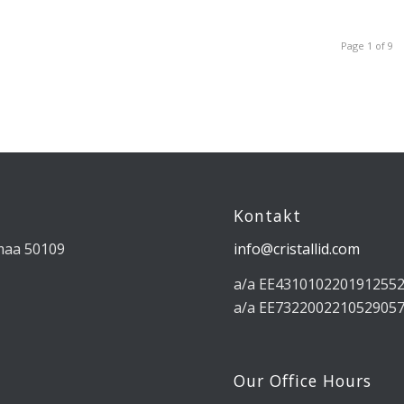
Page 1 of 9
Kontakt
umaa 50109
info@cristallid.com
a/a EE431010220191255
a/a EE732200221052905
Our Office Hours