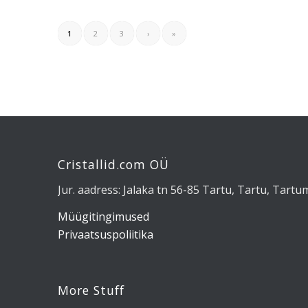
1
2
3
›
»
Cristallid.com OÜ
Jur. aadress: Jalaka tn 56-85 Tartu, Tartu, Tart
Müügitingimused
Privaatsuspoliitika
More Stuff