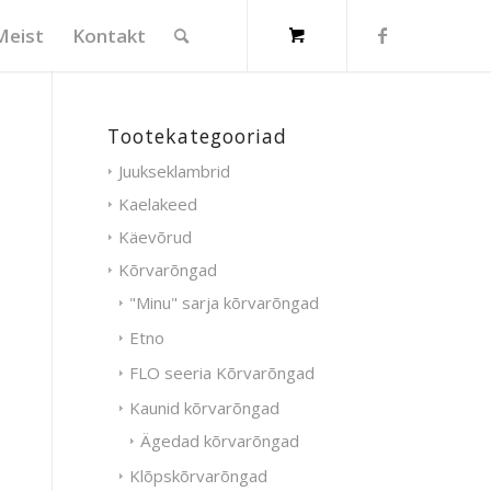
Meist
Kontakt
Tootekategooriad
Juukseklambrid
Kaelakeed
Käevõrud
Kõrvarõngad
"Minu" sarja kõrvarõngad
Etno
FLO seeria Kõrvarõngad
Kaunid kõrvarõngad
Ägedad kõrvarõngad
Klõpskõrvarõngad