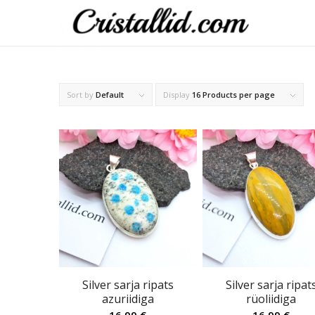
Sort by
Default
Display
16 Products per page
Silver sarja ripats
Silver sarja ripat
azuriidiga
rüoliidiga