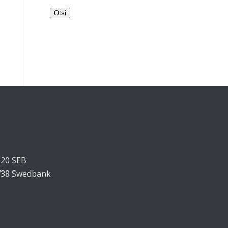
Otsi
220 SEB
738 Swedbank