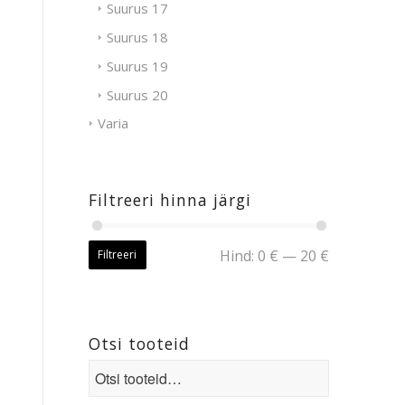
Suurus 17
Suurus 18
Suurus 19
Suurus 20
Varia
Filtreeri hinna järgi
Hind:
0 €
—
20 €
Filtreeri
Otsi tooteid